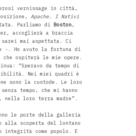
erosi vernissage in città,
posizione,
Apache. I Nativi
ttata. Parliamo di
Boston
,
ier, accoglierà a braccia
 sarei mai aspettata. Ci
e -. Ho avuto la fortuna di
a che ospiterà le mie opere.
tinua: “Speravo da tempo di
sibilità. Nei miei quadri è
 ne sono la custode. Le loro
 senza tempo, che mi hanno
, nella loro terra madre”.
nno le porte della galleria
o alla scoperta del lontano
o integrità come popolo. E