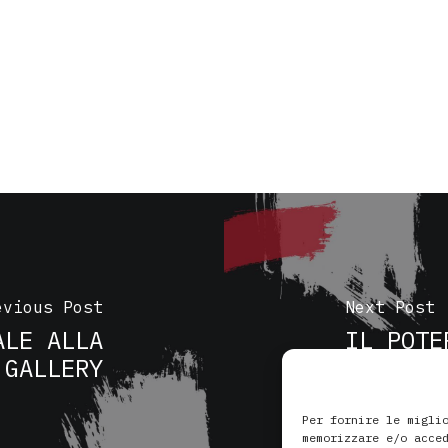
evious Post
Next Post
ALE ALLA
IL POTE
 GALLERY
ANIMALI
Per fornire le migli
memorizzare e/o acce