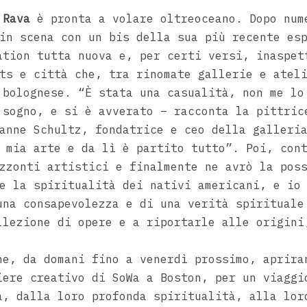
 Rava
è pronta a volare oltreoceano. Dopo num
in scena con un bis della sua più recente es
ation tutta nuova e, per certi versi, inaspe
ts e città che, tra rinomate gallerie e atel
 bolognese. “È stata una casualità, non me lo
 sogno, e si è avverato – racconta la pittric
anne Schultz, fondatrice e ceo della galleri
 mia arte e da lì è partito tutto”. Poi, con
zzonti artistici e finalmente ne avrò la pos
e la spiritualità dei nativi americani, e io
una consapevolezza e di una verità spirituale
llezione di opere e a riportarle alle origini
e, da domani fino a venerdì prossimo, aprira
ere creativo di SoWa a Boston, per un viaggi
a, dalla loro profonda spiritualità, alla lor