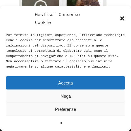
Gestisci Consenso
Cookie
Per fornire le migliori esperienze, utilizziamo tecnologie
come i cookie per memorizzare e/o accedere alle
informazioni del dispositivo. Il consenso a queste
tecnologie ci permetterà di elaborare dati come il
comportamento di navigazione o ID unici su questo sito.
Non acconsentire o ritirare il consenso può influire
negativamente su alcune caratteristiche e funzioni.
Accetta
Paola Rava | Artista, Pittrice, Astrologa e Ricercatrice
Nega
Spirituale a Bologna |
Studio di Via D’Azeglio 71/C a Bologna | +39 3493912020
Preferenze
|
paolarava9@gmail.com
|
Privacy Policy
-
Cookie Policy