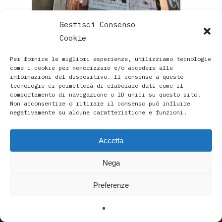
Gestisci Consenso
Cookie
Per fornire le migliori esperienze, utilizziamo tecnologie
come i cookie per memorizzare e/o accedere alle
informazioni del dispositivo. Il consenso a queste
tecnologie ci permetterà di elaborare dati come il
comportamento di navigazione o ID unici su questo sito.
Non acconsentire o ritirare il consenso può influire
negativamente su alcune caratteristiche e funzioni.
Accetta
Paola Rava | Artista, Pittrice, Astrologa e Ricercatrice
Nega
Spirituale a Bologna |
Studio di Via D’Azeglio 71/C a Bologna | +39 3493912020
Preferenze
|
paolarava9@gmail.com
|
Privacy Policy
-
Cookie Policy