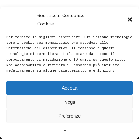
Gestisci Consenso
Cookie
Per fornire le migliori esperienze, utilizziamo tecnologie
come i cookie per memorizzare e/o accedere alle
informazioni del dispositivo. Il consenso a queste
tecnologie ci permetterà di elaborare dati come il
comportamento di navigazione o ID unici su questo sito.
Non acconsentire o ritirare il consenso può influire
negativamente su alcune caratteristiche e funzioni.
Accetta
Paola Rava | Artista, Pittrice, Astrologa e Ricercatrice
Nega
Spirituale a Bologna |
Studio di Via D’Azeglio 71/C a Bologna | +39 3493912020
Preferenze
|
paolarava9@gmail.com
|
Privacy Policy
-
Cookie Policy