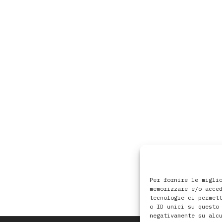
Per fornire le migli
memorizzare e/o acce
tecnologie ci permet
o ID unici su questo
negativamente su alc