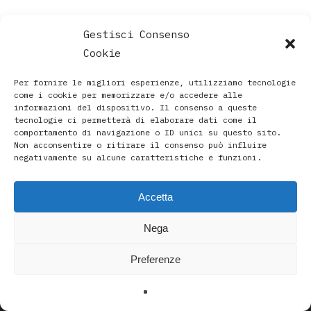
Gestisci Consenso
Cookie
Per fornire le migliori esperienze, utilizziamo tecnologie
come i cookie per memorizzare e/o accedere alle
informazioni del dispositivo. Il consenso a queste
tecnologie ci permetterà di elaborare dati come il
comportamento di navigazione o ID unici su questo sito.
Non acconsentire o ritirare il consenso può influire
negativamente su alcune caratteristiche e funzioni.
Accetta
Paola Rava | Artista, Pittrice, Astrologa e Ricercatrice
Nega
Spirituale a Bologna |
Studio di Via D’Azeglio 71/C a Bologna | +39 3493912020
Preferenze
|
paolarava9@gmail.com
|
Privacy Policy
-
Cookie Policy