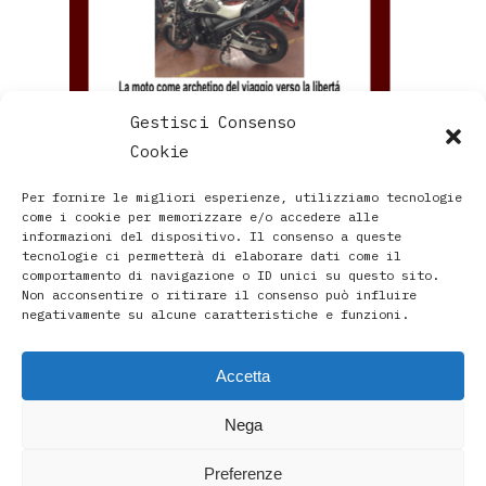
Gestisci Consenso
Cookie
Per fornire le migliori esperienze, utilizziamo tecnologie
come i cookie per memorizzare e/o accedere alle
informazioni del dispositivo. Il consenso a queste
tecnologie ci permetterà di elaborare dati come il
comportamento di navigazione o ID unici su questo sito.
Non acconsentire o ritirare il consenso può influire
negativamente su alcune caratteristiche e funzioni.
Accetta
Paola Rava | Artista, Pittrice, Astrologa e Ricercatrice
Nega
Spirituale a Bologna |
Studio di Via D’Azeglio 71/C a Bologna | +39 3493912020
Preferenze