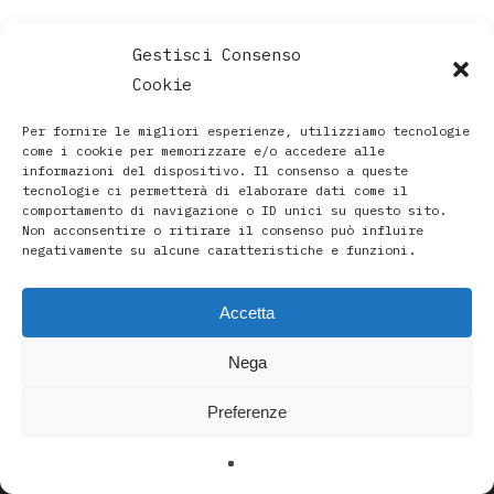
Gestisci Consenso
Cookie
Per fornire le migliori esperienze, utilizziamo tecnologie
come i cookie per memorizzare e/o accedere alle
informazioni del dispositivo. Il consenso a queste
tecnologie ci permetterà di elaborare dati come il
comportamento di navigazione o ID unici su questo sito.
Non acconsentire o ritirare il consenso può influire
negativamente su alcune caratteristiche e funzioni.
Accetta
Paola Rava | Artista, Pittrice, Astrologa e Ricercatrice
Nega
Spirituale a Bologna |
Studio di Via D’Azeglio 71/C a Bologna | +39 3493912020
Preferenze
|
paolarava9@gmail.com
|
Privacy Policy
-
Cookie Policy