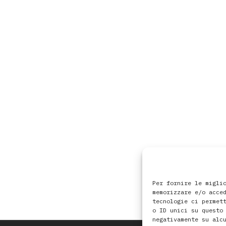
Per fornire le migli
memorizzare e/o acce
tecnologie ci permet
o ID unici su questo
negativamente su alc