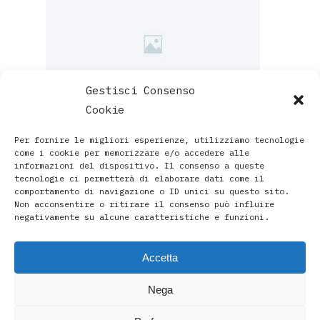
Gestisci Consenso
Cookie
Per fornire le migliori esperienze, utilizziamo tecnologie
come i cookie per memorizzare e/o accedere alle
informazioni del dispositivo. Il consenso a queste
tecnologie ci permetterà di elaborare dati come il
comportamento di navigazione o ID unici su questo sito.
Non acconsentire o ritirare il consenso può influire
negativamente su alcune caratteristiche e funzioni.
Accetta
Paola Rava | Artista, Pittrice, Astrologa e Ricercatrice
Nega
Spirituale a Bologna |
Studio di Via D’Azeglio 71/C a Bologna | +39 3493912020