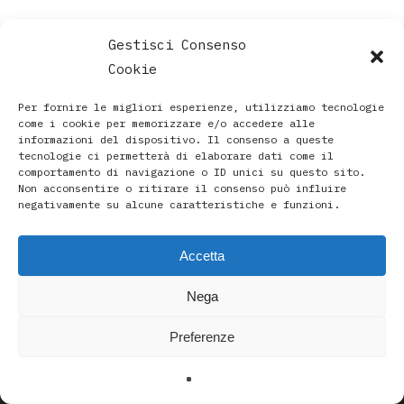
Gestisci Consenso
Cookie
Per fornire le migliori esperienze, utilizziamo tecnologie
come i cookie per memorizzare e/o accedere alle
informazioni del dispositivo. Il consenso a queste
tecnologie ci permetterà di elaborare dati come il
comportamento di navigazione o ID unici su questo sito.
Non acconsentire o ritirare il consenso può influire
negativamente su alcune caratteristiche e funzioni.
Accetta
Paola Rava | Artista, Pittrice, Astrologa e Ricercatrice
Nega
Spirituale a Bologna |
Studio di Via D’Azeglio 71/C a Bologna | +39 3493912020
Preferenze
|
paolarava9@gmail.com
|
Privacy Policy
-
Cookie Policy