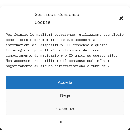
Gestisci Consenso
Cookie
Per fornire le migliori esperienze, utilizziamo tecnologie
come i cookie per memorizzare e/o accedere alle
informazioni del dispositivo. Il consenso a queste
tecnologie ci permetterà di elaborare dati come il
comportamento di navigazione o ID unici su questo sito.
Non acconsentire o ritirare il consenso può influire
negativamente su alcune caratteristiche e funzioni.
Accetta
Paola Rava | Artista, Pittrice, Astrologa e Ricercatrice
Nega
Spirituale a Bologna |
Studio di Via D’Azeglio 71/C a Bologna | +39 3493912020
Preferenze
|
paolarava9@gmail.com
|
Privacy Policy
-
Cookie Policy