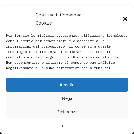
Gestisci Consenso
Cookie
Per fornire le migliori esperienze, utilizziamo tecnologie
come i cookie per memorizzare e/o accedere alle
informazioni del dispositivo. Il consenso a queste
tecnologie ci permetterà di elaborare dati come il
comportamento di navigazione o ID unici su questo sito.
Non acconsentire o ritirare il consenso può influire
negativamente su alcune caratteristiche e funzioni.
Accetta
Paola Rava | Artista, Pittrice, Astrologa e Ricercatrice
Nega
Spirituale a Bologna |
Studio di Via D’Azeglio 71/C a Bologna | +39 3493912020
Preferenze
|
paolarava9@gmail.com
|
Privacy Policy
-
Cookie Policy