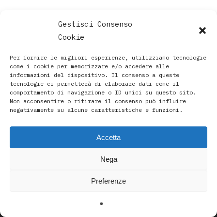
Gestisci Consenso
Cookie
Per fornire le migliori esperienze, utilizziamo tecnologie
come i cookie per memorizzare e/o accedere alle
informazioni del dispositivo. Il consenso a queste
tecnologie ci permetterà di elaborare dati come il
comportamento di navigazione o ID unici su questo sito.
Non acconsentire o ritirare il consenso può influire
negativamente su alcune caratteristiche e funzioni.
Accetta
Paola Rava | Artista, Pittrice, Astrologa e Ricercatrice
Nega
Spirituale a Bologna |
Studio di Via D’Azeglio 71/C a Bologna | +39 3493912020
Preferenze
|
paolarava9@gmail.com
|
Privacy Policy
-
Cookie Policy