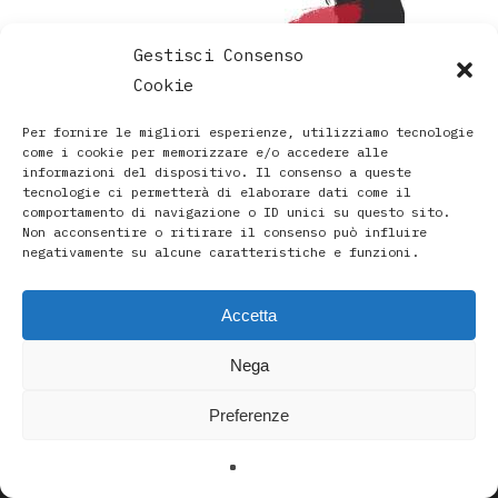
Gestisci Consenso
Cookie
Per fornire le migliori esperienze, utilizziamo tecnologie
come i cookie per memorizzare e/o accedere alle
informazioni del dispositivo. Il consenso a queste
tecnologie ci permetterà di elaborare dati come il
comportamento di navigazione o ID unici su questo sito.
Non acconsentire o ritirare il consenso può influire
negativamente su alcune caratteristiche e funzioni.
Accetta
Paola Rava | Artista, Pittrice, Astrologa e Ricercatrice
Nega
Spirituale a Bologna |
Studio di Via D’Azeglio 71/C a Bologna | +39 3493912020
Preferenze
|
paolarava9@gmail.com
|
Privacy Policy
-
Cookie Policy