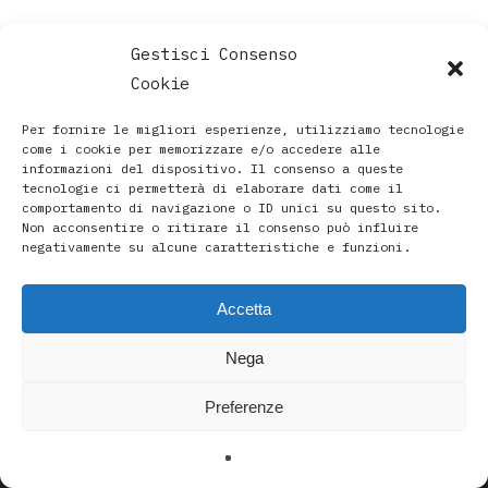
Gestisci Consenso
Cookie
Per fornire le migliori esperienze, utilizziamo tecnologie
come i cookie per memorizzare e/o accedere alle
informazioni del dispositivo. Il consenso a queste
tecnologie ci permetterà di elaborare dati come il
comportamento di navigazione o ID unici su questo sito.
Non acconsentire o ritirare il consenso può influire
negativamente su alcune caratteristiche e funzioni.
Accetta
Paola Rava | Artista, Pittrice, Astrologa e Ricercatrice
Nega
Spirituale a Bologna |
Studio di Via D’Azeglio 71/C a Bologna | +39 3493912020
Preferenze
|
paolarava9@gmail.com
|
Privacy Policy
-
Cookie Policy