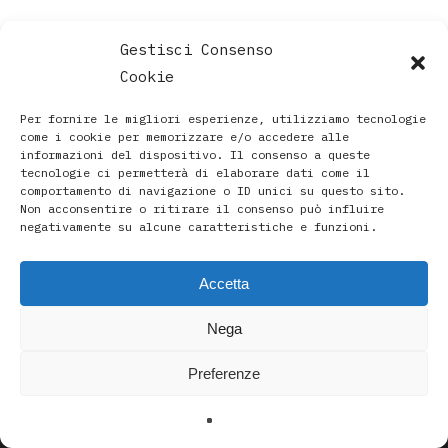
Gestisci Consenso
Cookie
Per fornire le migliori esperienze, utilizziamo tecnologie
come i cookie per memorizzare e/o accedere alle
informazioni del dispositivo. Il consenso a queste
tecnologie ci permetterà di elaborare dati come il
comportamento di navigazione o ID unici su questo sito.
Non acconsentire o ritirare il consenso può influire
negativamente su alcune caratteristiche e funzioni.
Accetta
Paola Rava | Artista, Pittrice, Astrologa e Ricercatrice
Nega
Spirituale a Bologna |
Studio di Via D’Azeglio 71/C a Bologna | +39 3493912020
Preferenze
|
paolarava9@gmail.com
|
Privacy Policy
-
Cookie Policy