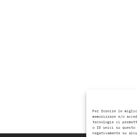
Per fornire le migli
memorizzare e/o acce
tecnologie ci permet
o ID unici su questo
negativamente su alc