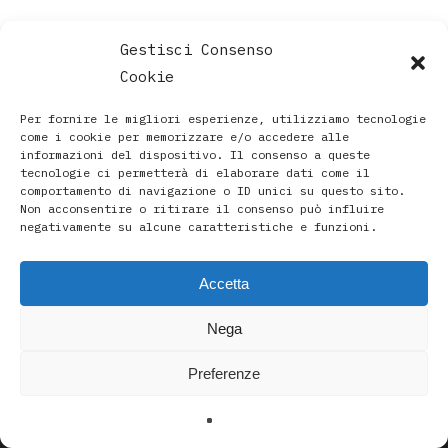
Gestisci Consenso
Cookie
Per fornire le migliori esperienze, utilizziamo tecnologie
come i cookie per memorizzare e/o accedere alle
informazioni del dispositivo. Il consenso a queste
tecnologie ci permetterà di elaborare dati come il
comportamento di navigazione o ID unici su questo sito.
Non acconsentire o ritirare il consenso può influire
negativamente su alcune caratteristiche e funzioni.
Accetta
Paola Rava | Artista, Pittrice, Astrologa e Ricercatrice
Nega
Spirituale a Bologna |
Studio di Via D’Azeglio 71/C a Bologna | +39 3493912020
Preferenze
|
paolarava9@gmail.com
|
Privacy Policy
-
Cookie Policy